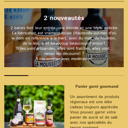
2 nouveautés
2 bières font leur entrée, une blonde et une triple ambrée
La fabrication est vraiment locale (Hauteville-sur-mer d'où
le nom en référence à la mer), avec du malt, du houblon,
de la levure et beaucoup beaucoup d'amour?.
?Elles sont artisanales, elles sont fraîches, elles sont...
venez les découvrir! ?
A consommer avec modération.
Panier garni gourmand
Un assortiment de produits
régionaux est une idée
cadeau toujours appréciée.
Vous pouvez garnir votre
panier de sucré et de salé
avec nos spécialités du
terroir normand.