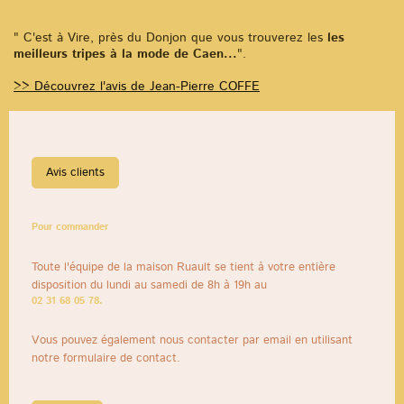
" C'est à Vire, près du Donjon que vous trouverez les
les
meilleurs tripes à la mode de Caen...
".
>> Découvrez l'avis d
e
Jean-Pierre COFFE
Avis clients
Pour commander
Toute l'équipe de la maison Ruault se tient à votre entière
disposition du lundi au samedi de 8h à 19h au
02 31 68 05 78.
Vous pouvez également nous contacter par email en utilisant
notre formulaire de contact.