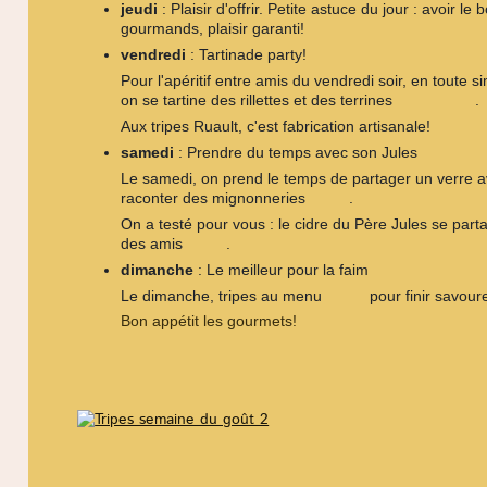
?‍
jeudi
: Plaisir d'offrir. Petite astuce du jour : avoir l
gourmands, plaisir garanti!
?‍
?
vendredi
: Tartinade party!
Pour l'apéritif entre amis du vendredi soir, en toute si
on se tartine des rillettes et des terrines
.
?
?
?
?
Aux tripes Ruault, c'est fabrication artisanale!
samedi
: Prendre du temps avec son Jules
Le samedi, on prend le temps de partager un verre 
raconter des mignonneries
.
?
?
On a testé pour vous : le cidre du Père Jules se par
des amis
.
?
?
dimanche
: Le meilleur pour la faim
?
Le dimanche, tripes au menu
pour finir savou
?️
?
Bon appétit les gourmets!