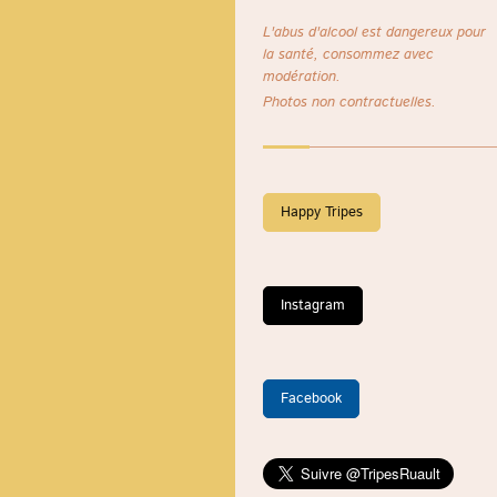
L'abus d'alcool est dangereux pour
la santé, consommez avec
modération.
Photos non contractuelles.
Happy Tripes
Instagram
Facebook